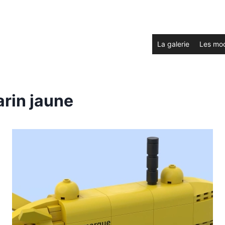
La galerie
Les mo
rin jaune