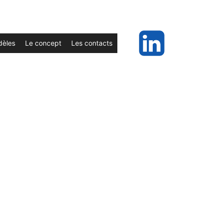
dèles
Le concept
Les contacts