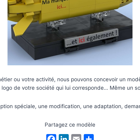
métier ou votre activité, nous pouvons concevoir un mod
logo de votre société qui lui corresponde… Même un s
tion spéciale, une modification, une adaptation, dem
Partagez ce modèle
F
Li
E
P