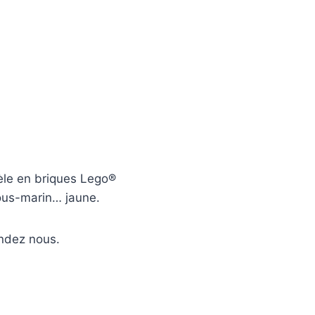
èle en briques Lego®
ous-marin… jaune.
andez nous.